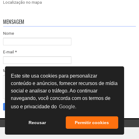
Localização no mapa
MENSAGEM
Nome
E-mail
*
Mensagem
*
Este site usa cookies para personalizar
conteúdo e anúncios, fornecer recursos de mídia
social e analisar o tráfego. Ao continuar
navegando, você concorda com os termos de
uso e privacidade do
Google.
Recusar
Permitir cookies
Copyright ©
2026
INSPENGE
Tecnologia Blogger