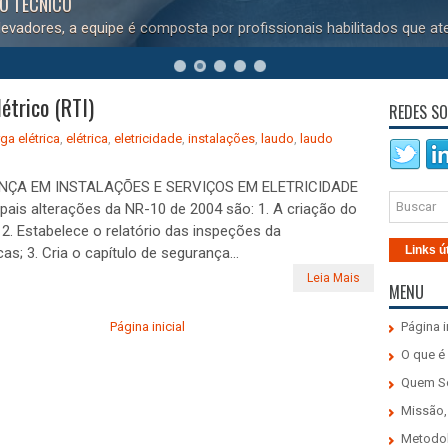
DO TÉCNICO
evadores, a equipe é composta por profissionais habilitados que at
étrico (RTI)
REDES SO
ga elétrica
,
elétrica
,
eletricidade
,
instalações
,
laudo
,
laudo
ÇA EM INSTALAÇÕES E SERVIÇOS EM ELETRICIDADE
ipais alterações da NR-10 de 2004 são: 1. A criação do
; 2. Estabelece o relatório das inspeções da
Links ú
s; 3. Cria o capítulo de segurança...
Leia Mais
MENU
Página inicial
Página i
O que é
Quem 
Missão,
Metodo