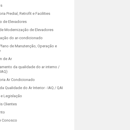
os
ria Predial, Retrofit e Facilities
o de Elevadores
 de Modernização de Elevadores
zação do ar-condicionado
Plano de Manutenção, Operação e
e
m de Ar
amento da qualidade do ar interno /
(IAQ)
oria Ar Condicionado
da Qualidade do Ar Interior - IAQ / QAI
e Legislação
is Clientes
nto
e Conosco