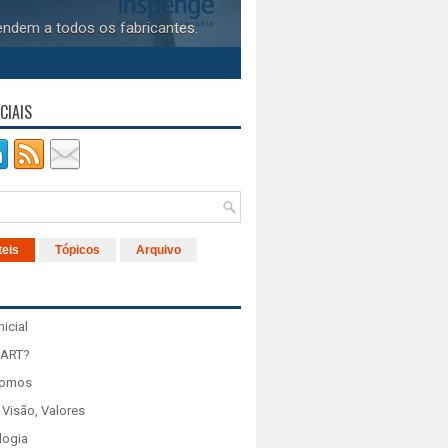
endem a todos os fabricantes.
CIAIS
teis
Tópicos
Arquivo
nicial
 ART?
Somos
 Visão, Valores
logia