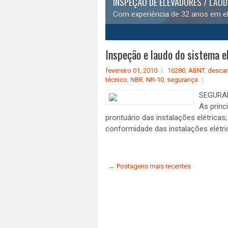
INSPEÇÃO DE ELEVADORES / LAU
Com experiência de 32 anos em el
1
2
3
4
5
Inspeção e laudo do sistema el
fevereiro 01, 2010
16280
,
ABNT
,
descar
técnico
,
NBR
,
NR-10
,
segurança
SEGURAN
As princ
prontuário das instalações elétricas
conformidade das instalações elétrica
← Postagens mais recentes