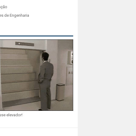
ação
es de Engenharia
sse elevador!