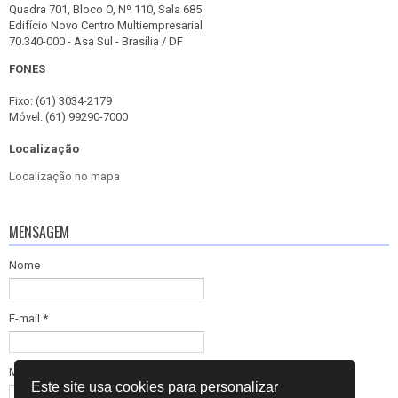
Quadra 701, Bloco O, Nº 110, Sala 685
Edifício Novo Centro Multiempresarial
70.340-000 - Asa Sul - Brasília / DF
FONES
Fixo: (61) 3034-2179
Móvel: (61) 99290-7000
Localização
Localização no mapa
MENSAGEM
Nome
E-mail
*
Mensagem
*
Este site usa cookies para personalizar