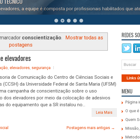
DO TÉCNICO
evadores, a equipe é composta por profissionais habilitados que at
REDES SO
 marcador
conscientização
.
Mostrar todas as
postagens
e elevadores
ação
,
elevadores
,
segurança
oria de Comunicação do Centro de Ciências Sociais e
Links ú
 (CCSH) da Universidade Federal de Santa Maria (UFSM)
MENU
uma campanha de conscientização sobre o uso
o dos elevadores por meio da colocação de adesivos
Página i
as do equipamento que a SR instalou no...
O que é
Leia Mais
Quem 
icial
Postagens mais antigas →
Missão,
Metodo