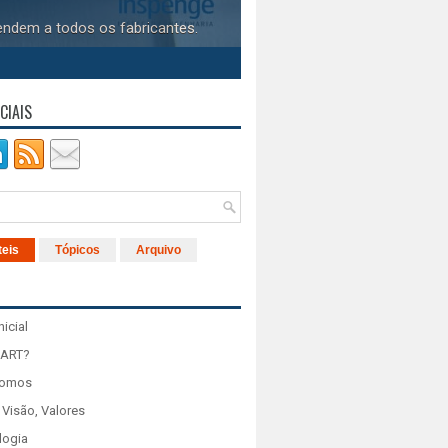
endem a todos os fabricantes.
CIAIS
teis
Tópicos
Arquivo
nicial
 ART?
Somos
 Visão, Valores
logia