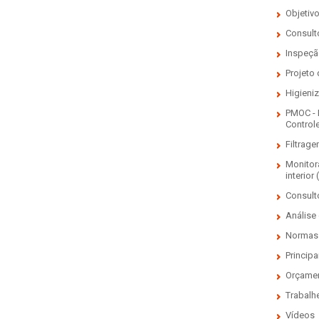
Objetiv
Consulto
Inspeçã
Projeto
Higieni
PMOC - 
Control
Filtrage
Monitor
interior 
Consult
Análise 
Normas 
Principa
Orçame
Trabalh
Vídeos