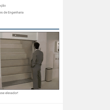
ação
es de Engenharia
sse elevador!