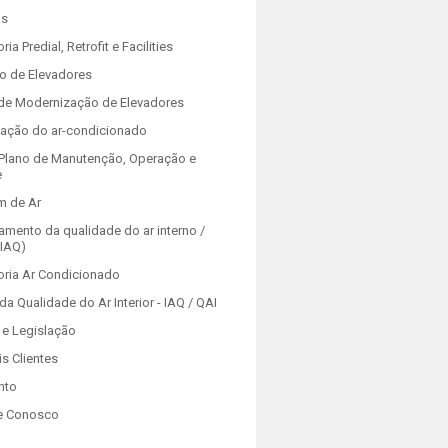
os
ria Predial, Retrofit e Facilities
o de Elevadores
 de Modernização de Elevadores
zação do ar-condicionado
Plano de Manutenção, Operação e
e
m de Ar
amento da qualidade do ar interno /
(IAQ)
oria Ar Condicionado
da Qualidade do Ar Interior - IAQ / QAI
e Legislação
is Clientes
nto
e Conosco