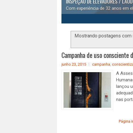
INSPEÇÃO DE ELEVADORES / LAU
Com experiência de 32 anos em el
1
2
3
4
5
Mostrando postagens com
Campanha de uso consciente d
junho 23, 2015
campanha
,
conscientiz
A Assess
Humanas
lançou 
adequad
nas port
Página in