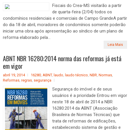
Fiscais do Crea-MS visitarão a partir
de quarta-feira (2/04) todos os
condomínios residenciais e comerciais de Campo GrandeA partir
do dia 18 de abril, moradores de condomínios somente poderão
iniciar uma obra após apresentação ao síndico de um plano de
reforma elaborado pela...
Leia Mais
ABNT NBR 16280:2014 norma das reformas já está
em vigor
abril 19, 2014
16280
,
ABNT
,
laudo
,
laudo técnico
,
NBR
,
Normas
,
Reformas
,
regras
,
segurança
Segurança do imóvel e de seus
usuários é a prioridade Entrou em vigor
neste 18 de abril de 2014 a NBR
16280:2014 da ABNT (Associação
Brasileira de Normas Técnicas) que
trata de reformas de edificações,
estabelecendo sistema de gestão e