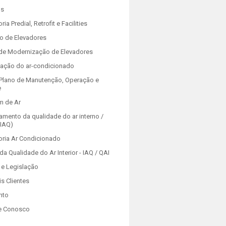
os
ria Predial, Retrofit e Facilities
o de Elevadores
 de Modernização de Elevadores
zação do ar-condicionado
Plano de Manutenção, Operação e
e
m de Ar
amento da qualidade do ar interno /
(IAQ)
oria Ar Condicionado
da Qualidade do Ar Interior - IAQ / QAI
e Legislação
is Clientes
nto
e Conosco