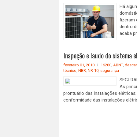
Há algun
doméstic
fizeram 
dentro d
acaba pr
Inspeção e laudo do sistema el
fevereiro 01, 2010
16280
,
ABNT
,
descar
técnico
,
NBR
,
NR-10
,
segurança
SEGURAN
As princ
prontuário das instalações elétricas
conformidade das instalações elétrica