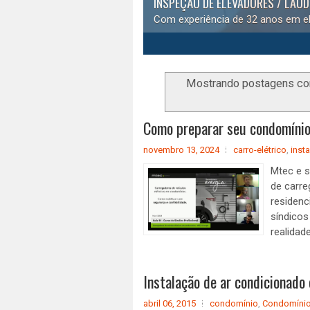
INSPEÇÃO DE ELEVADORES / LAU
Com experiência de 32 anos em el
1
2
3
4
5
Mostrando postagens c
Como preparar seu condomínio 
novembro 13, 2024
carro-elétrico
,
inst
Mtec e s
de carre
residenc
síndico
realidade
Instalação de ar condicionado
abril 06, 2015
condomínio
,
Condomíni