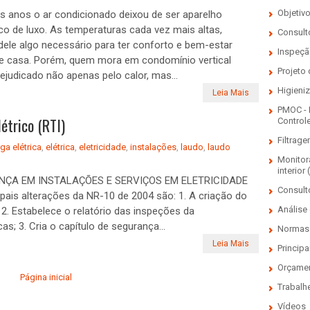
Objetiv
s anos o ar condicionado deixou de ser aparelho
o de luxo. As temperaturas cada vez mais altas,
Consulto
dele algo necessário para ter conforto e bem-estar
Inspeçã
e casa. Porém, quem mora em condomínio vertical
Projeto
ejudicado não apenas pelo calor, mas...
Higieni
Leia Mais
PMOC - 
étrico (RTI)
Control
Filtrage
ga elétrica
,
elétrica
,
eletricidade
,
instalações
,
laudo
,
laudo
Monitor
interior 
ÇA EM INSTALAÇÕES E SERVIÇOS EM ELETRICIDADE
Consult
ipais alterações da NR-10 de 2004 são: 1. A criação do
Análise 
; 2. Estabelece o relatório das inspeções da
s; 3. Cria o capítulo de segurança...
Normas 
Leia Mais
Principa
Orçame
Página inicial
Trabalh
Vídeos