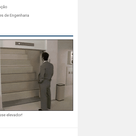
ação
es de Engenharia
sse elevador!