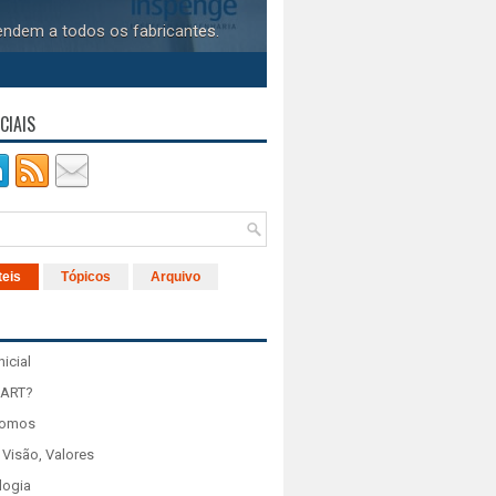
endem a todos os fabricantes.
CIAIS
teis
Tópicos
Arquivo
nicial
 ART?
Somos
 Visão, Valores
logia