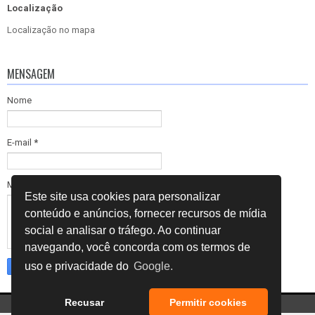
Localização
Localização no mapa
MENSAGEM
Nome
E-mail
*
Mensagem
*
Este site usa cookies para personalizar
conteúdo e anúncios, fornecer recursos de mídia
social e analisar o tráfego. Ao continuar
navegando, você concorda com os termos de
uso e privacidade do
Google.
Recusar
Permitir cookies
Copyright ©
2026
INSPENGE