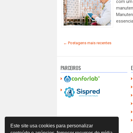
com um c
manutenç
Manuten
essencial
← Postagens mais recentes
PARCEIROS
E
Este site usa cookies para personalizar
conteúdo e anúncios, fornecer recursos de mídia