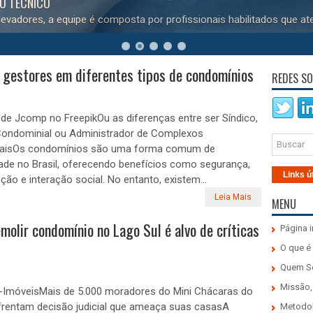
ta por profissionais habilitados que atendem a todos os fabricante
 gestores em diferentes tipos de condomínios
REDES SO
e Jcomp no FreepikOu as diferenças entre ser Síndico,
Condominial ou Administrador de Complexos
aisOs condomínios são uma forma comum de
ade no Brasil, oferecendo benefícios como segurança,
Links ú
ão e interação social. No entanto, existem...
Leia Mais
MENU
molir condomínio no Lago Sul é alvo de críticas
Página i
O que é
Quem 
Missão,
-ImóveisMais de 5.000 moradores do Mini Chácaras do
frentam decisão judicial que ameaça suas casasA
Metodo