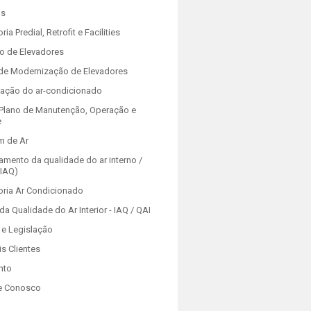
os
ria Predial, Retrofit e Facilities
o de Elevadores
 de Modernização de Elevadores
zação do ar-condicionado
Plano de Manutenção, Operação e
e
m de Ar
amento da qualidade do ar interno /
(IAQ)
oria Ar Condicionado
da Qualidade do Ar Interior - IAQ / QAI
e Legislação
is Clientes
nto
e Conosco