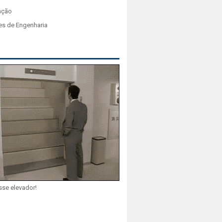
ação
es de Engenharia
sse elevador!