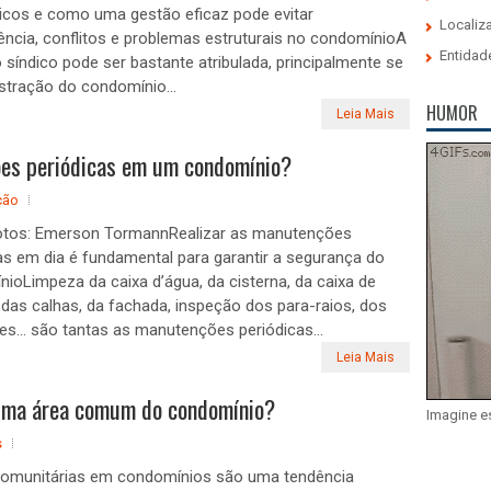
icos e como uma gestão eficaz pode evitar
Localiz
ência, conflitos e problemas estruturais no condomínioA
Entidad
o síndico pode ser bastante atribulada, principalmente se
stração do condomínio...
HUMOR
Leia Mais
ões periódicas em um condomínio?
ção
otos: Emerson TormannRealizar as manutenções
as em dia é fundamental para garantir a segurança do
ioLimpeza da caixa d’água, da cisterna, da caixa de
 das calhas, da fachada, inspeção dos para-raios, dos
es… são tantas as manutenções periódicas...
Leia Mais
uma área comum do condomínio?
Imagine e
s
comunitárias em condomínios são uma tendência