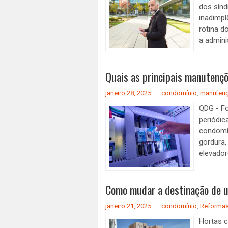
dos sínd
inadimpl
rotina d
a admini
Quais as principais manutenç
janeiro 28, 2025
condomínio
,
manuten
QDG - F
periódic
condomín
gordura,
elevador
Como mudar a destinação de 
janeiro 21, 2025
condomínio
,
Reforma
Hortas 