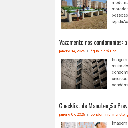
moderna 
moradore
pessoas
rápidaAs
Vazamento nos condomínios: a
janeiro 14, 2025
água
,
hidráulica
Imagem 
muita d
condomí
síndico
condômin
Checklist de Manutenção Prev
janeiro 07, 2025
condomínio
,
manuten
Imagem 