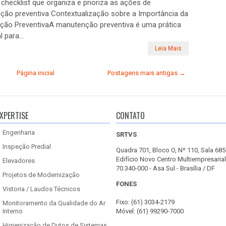
hecklist que organiza e prioriza as ações de
ão preventiva Contextualização sobre a Importância da
ção PreventivaA manutenção preventiva é uma prática
 para...
Leia Mais
Página inicial
Postagens mais antigas →
XPERTISE
CONTATO
Engenharia
SRTVS
Inspeção Predial
Quadra 701, Bloco O, Nº 110, Sala 685
Edifício Novo Centro Multiempresarial
Elevadores
70.340-000 - Asa Sul - Brasília / DF
Projetos de Modernização
FONES
Vistoria / Laudos Técnicos
Fixo: (61) 3034-2179
Monitoramento da Qualidade do Ar
Interno
Móvel: (61) 99290-7000
Higienização de Dutos de Sistemas