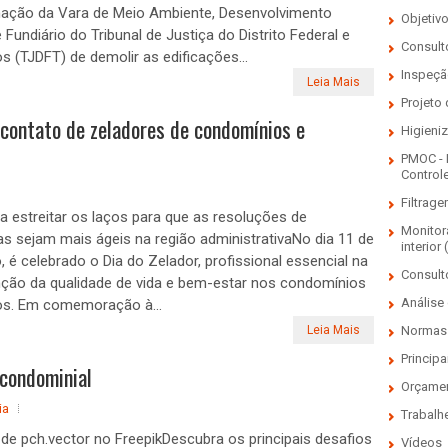
nação da Vara de Meio Ambiente, Desenvolvimento
Objetiv
 Fundiário do Tribunal de Justiça do Distrito Federal e
Consulto
ios (TJDFT) de demolir as edificações...
Inspeçã
Leia Mais
Projeto
 contato de zeladores de condomínios e
Higieni
PMOC - 
Control
Filtrage
a estreitar os laços para que as resoluções de
Monitor
 sejam mais ágeis na região administrativaNo dia 11 de
interior 
o, é celebrado o Dia do Zelador, profissional essencial na
Consult
ção da qualidade de vida e bem-estar nos condomínios
Análise 
ios. Em comemoração à...
Leia Mais
Normas 
Principa
 condominial
Orçame
ia
Trabalh
e pch.vector no FreepikDescubra os principais desafios
Vídeos