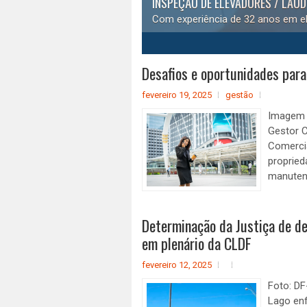
INSPEÇÃO DE ELEVADORES / LAUDO TÉCNICO
Com experiência de 32 anos em elevadores, a equipe é compos
1
2
3
4
5
Desafios e oportunidades para
fevereiro 19, 2025
gestão
Imagem d
Gestor 
Comerci
propried
manutenç
Determinação da Justiça de de
em plenário da CLDF
fevereiro 12, 2025
Foto: DF
Lago en