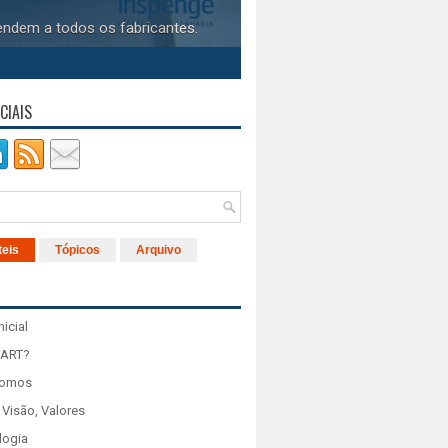
PROJETO DE MODERNIZAÇÃO DE ELEVADORES
s.
Devem se adequar às normas técnicas de segurança e de
CIAIS
teis
Tópicos
Arquivo
nicial
 ART?
Somos
 Visão, Valores
logia