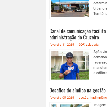
determi
Urbano e
Territór
Canal de comunicação facilita
administração do Cruzeiro
fevereiro 11, 2025
GDF
,
zeladoria
Ação vis
demandas
fevereir
manuten
e edifíc
Desafios do síndico na gestão
fevereiro 05, 2025
gestão
,
inadimplênc
Imagem d