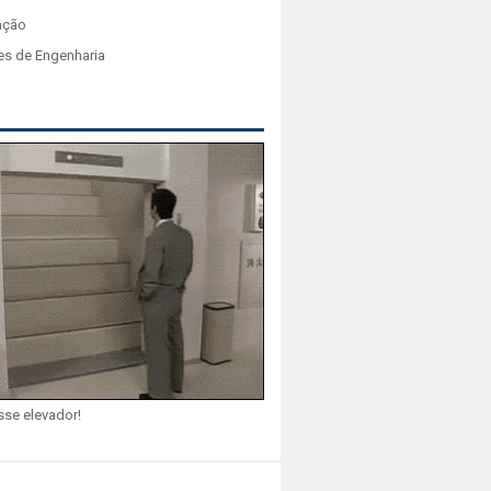
ação
es de Engenharia
sse elevador!