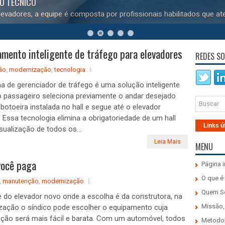
DO TÉCNICO
evadores, a equipe é composta por profissionais habilitados que at
mento inteligente de tráfego para elevadores
REDES SO
ão
,
modernização
,
tecnologia
a de gerenciador de tráfego é uma solução inteligente
o passageiro seleciona previamente o andar desejado
otoeira instalada no hall e segue até o elevador
. Essa tecnologia elimina a obrigatoriedade de um hall
Links ú
isualização de todos os...
Leia Mais
MENU
você paga
Página i
O que é
,
manutenção
,
modernização
Quem 
e do elevador novo onde a escolha é da construtora, na
Missão,
ação o síndico pode escolher o equipamento cuja
ão será mais fácil e barata. Com um automóvel, todos
Metodo