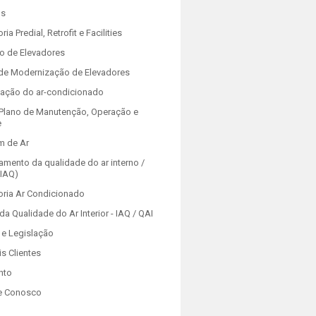
os
ria Predial, Retrofit e Facilities
o de Elevadores
 de Modernização de Elevadores
zação do ar-condicionado
Plano de Manutenção, Operação e
e
m de Ar
amento da qualidade do ar interno /
(IAQ)
oria Ar Condicionado
da Qualidade do Ar Interior - IAQ / QAI
e Legislação
is Clientes
nto
e Conosco