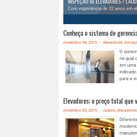
INSPEÇÃO DE ELEVADORES / LAU
Com experiência de 32 anos em el
1
2
3
4
5
Conheça o sistema de gerencia
novembro 06, 2015
elevadores
,
inovaç
O sistem
na qual 
em uma b
indicado
para a v
Elevadores: o preço total que 
novembro 05, 2015
custos
,
elevadores
Diferent
moderniz
manutenç