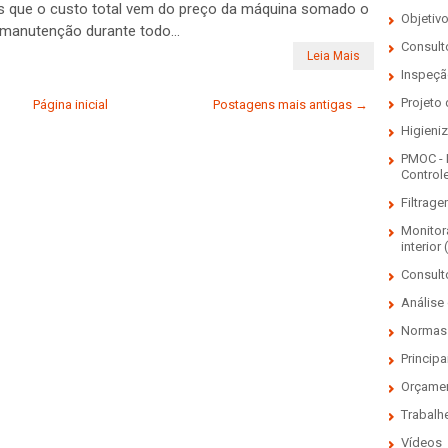
 que o custo total vem do preço da máquina somado o
Objetiv
 manutenção durante todo...
Consulto
Leia Mais
Inspeçã
Projeto
Página inicial
Postagens mais antigas →
Higieni
PMOC - 
Control
Filtrage
Monitor
interior 
Consult
Análise 
Normas 
Principa
Orçame
Trabalh
Vídeos