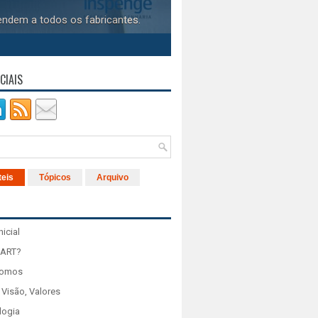
endem a todos os fabricantes.
CIAIS
teis
Tópicos
Arquivo
nicial
 ART?
Somos
 Visão, Valores
logia