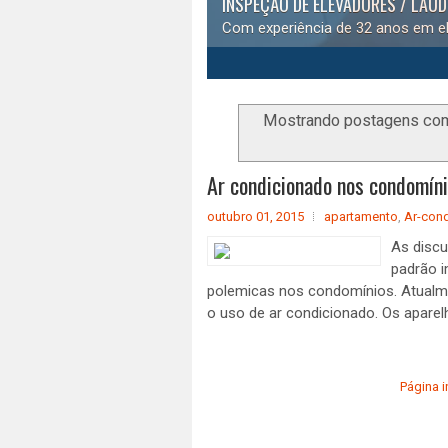
INSPEÇÃO DE ELEVADORES / LAU
Com experiência de 32 anos em el
1
2
3
4
5
Mostrando postagens co
Ar condicionado nos condomín
outubro 01, 2015
apartamento
,
Ar-con
As disc
padrão i
polemicas nos condomínios. Atualme
o uso de ar condicionado. Os aparel
Página in