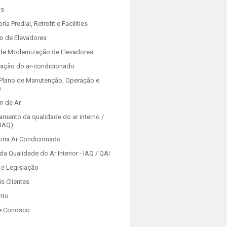
os
ria Predial, Retrofit e Facilities
o de Elevadores
 de Modernização de Elevadores
zação do ar-condicionado
Plano de Manutenção, Operação e
e
m de Ar
amento da qualidade do ar interno /
(IAQ)
oria Ar Condicionado
da Qualidade do Ar Interior - IAQ / QAI
e Legislação
is Clientes
nto
e Conosco