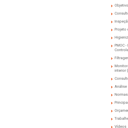
Objetiv
Consulto
Inspeçã
Projeto
Higieni
PMOC - 
Control
Filtrage
Monitor
interior 
Consult
Análise 
Normas 
Principa
Orçame
Trabalh
Vídeos