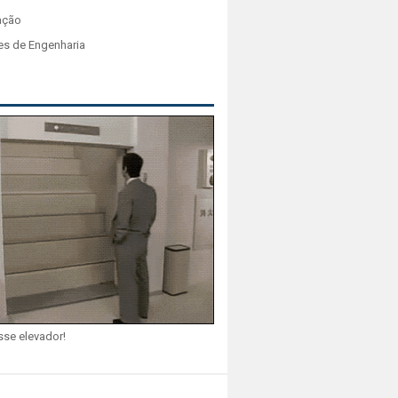
ação
es de Engenharia
sse elevador!