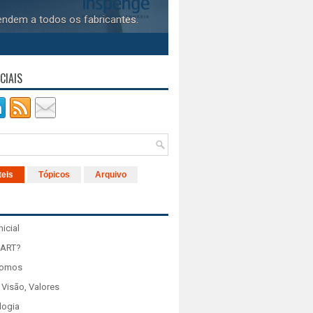
endem a todos os fabricantes.
CIAIS
teis
Tópicos
Arquivo
nicial
 ART?
Somos
 Visão, Valores
logia