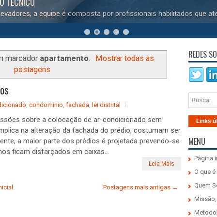
DO TÉCNICO
evadores, a equipe é composta por profissionais habilitados que at
REDES SO
m marcador
apartamento
.
Mostrar todas as
postagens
ios
dicionado
,
condomínio
,
fachada
,
lei distrital
ussões sobre a colocação de ar-condicionado sem
Links ú
mplica na alteração da fachada do prédio, costumam ser
MENU
nte, a maior parte dos prédios é projetada prevendo-se
hos ficam disfarçados em caixas...
Página i
Leia Mais
O que é
Quem 
icial
Postagens mais antigas →
Missão,
Metodo