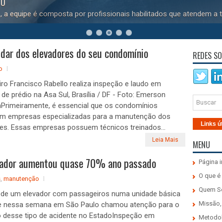
LEVADORES
icas de segurança e de acessibilidade vigentes para aumentar o d
dar dos elevadores do seu condomínio
REDES SO
o
ro Francisco Rabello realiza inspeção e laudo em
 de prédio na Asa Sul, Brasília / DF - Foto: Emerson
Primeiramente, é essencial que os condomínios
em empresas especializadas para a manutenção dos
Links ú
es. Essas empresas possuem técnicos treinados...
Leia Mais
MENU
vador aumentou quase 70% ano passado
Página i
O que é
s
,
manutenção
Quem 
 de um elevador com passageiros numa unidade básica
Missão,
e nessa semana em São Paulo chamou atenção para o
 desse tipo de acidente no EstadoInspeção em
Metodo