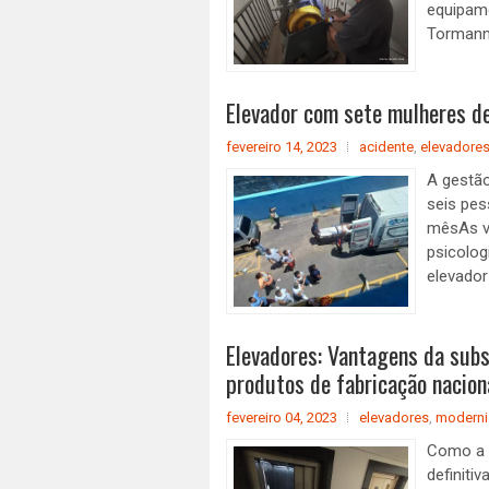
equipam
TormannE
Elevador com sete mulheres d
fevereiro 14, 2023
acidente
,
elevadore
A gestão
seis pes
mêsAs ví
psicolog
elevador
Elevadores: Vantagens da sub
produtos de fabricação nacion
fevereiro 04, 2023
elevadores
,
moderni
Como a 
definiti