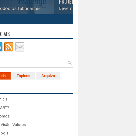
esempenho.
CIAIS
teis
Tópicos
Arquivo
nicial
 ART?
Somos
 Visão, Valores
logia