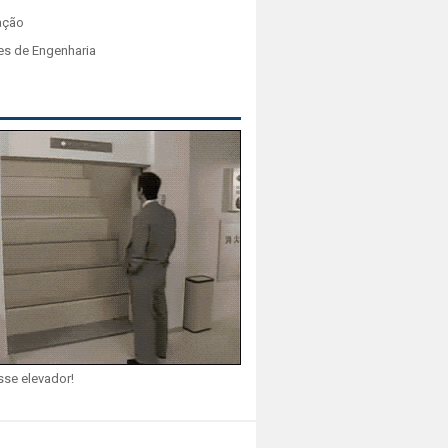
ação
es de Engenharia
sse elevador!