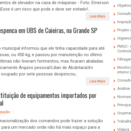
entos de elevador na casa de máquinas - Foto: Emerson
Objetiv
sse é um risco que pode e deve ser evitado!...
Consulto
Leia Mais
Inspeçã
espenca em UBS de Caieiras, na Grande SP
Projeto
Higieni
s
PMOC - 
 municipal informou que ele tinha capacidade para até
Control
soas, ou 450 kg, e passou por manutenção no último
Filtrage
timas não tiveram ferimentos, mas ficaram abaladas
icamente Arquivo pessoal/Lilian de AlcântaraUm
Monitor
interior 
 ocupado por sete pessoas despencou...
Consult
Leia Mais
Análise 
stituição de equipamentos importados por
Normas 
al
Principa
zação
Orçame
nacionalização dos comandos pode trazer a solução
Trabalh
va para um mercado onde não há mais espaço para a
Vídeos