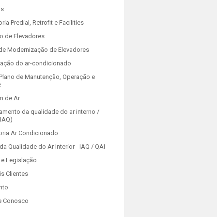
os
ria Predial, Retrofit e Facilities
o de Elevadores
 de Modernização de Elevadores
zação do ar-condicionado
Plano de Manutenção, Operação e
e
m de Ar
amento da qualidade do ar interno /
(IAQ)
oria Ar Condicionado
da Qualidade do Ar Interior - IAQ / QAI
e Legislação
is Clientes
nto
e Conosco