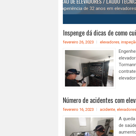
PROJETO DE MODERNIZAÇÃO DE E
Devem se adequar às normas técn
1
2
3
4
5
Inspenge dá dicas de como cui
fevereiro 26, 2023
elevadores
,
inspeçã
Engenhei
elevador
Tormann
contrat
elevador
Número de acidentes com ele
fevereiro 16, 2023
acidente
,
elevadore
A queda
de saúd
aumento