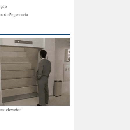
ação
es de Engenharia
sse elevador!