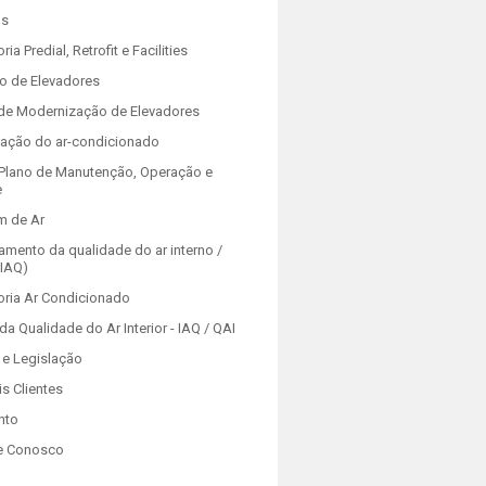
os
ria Predial, Retrofit e Facilities
o de Elevadores
 de Modernização de Elevadores
zação do ar-condicionado
Plano de Manutenção, Operação e
e
m de Ar
amento da qualidade do ar interno /
(IAQ)
oria Ar Condicionado
da Qualidade do Ar Interior - IAQ / QAI
e Legislação
is Clientes
nto
e Conosco