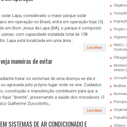
Objetiv
Consulto
 solar Lapa, considerado o maior parque solar
Inspeçã
aico em operação no Brasil, entra em operação hoje (5).
ado em Bom Jesus da Lapa (BA), o parque é composto
Projeto
 usinas, com capacidade instalada total de 158
Higieni
s. Lapa está localizada em uma área...
PMOC - 
Leia Mais
Control
Filtrage
 veja maneiras de evitar
Monitor
interior 
Consult
adianta tratar os sintomas de uma doença se ela é
ou agravada pelo próprio lugar onde se vive. Cuidados
Análise 
to, construção e manutenção contribuem para que a
Normas 
 fique "doente", preservando a saúde dos moradores. O
Principa
co Guilherme Zuccolotto,...
Orçame
Leia Mais
Trabalh
 EM SISTEMAS DE AR CONDICIONADO E
Vídeos