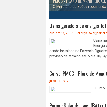
PMOC - PLANO DE MANUTENÇÃO,
O Ministério da Saúde recomenda 
1
2
3
4
5
Usina geradora de energia fot
outubro 16, 2017
energia solar
,
painel 
Usina na
Energia 
sendo instalado na Fazenda Figueire
previsão de termino até o dia 30/
Curso: PMOC - Plano de Manut
julho 14, 2017
Curso: P
Parque Solar da Lapa (BA) en