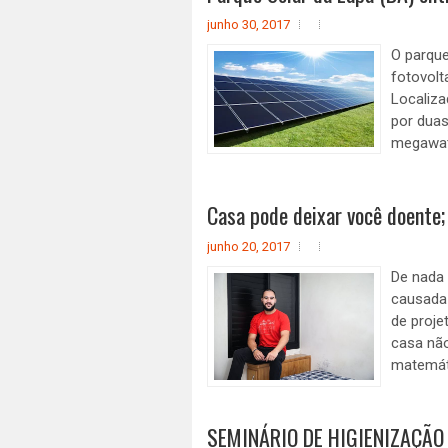
junho 30, 2017
O parque
fotovolt
Localiz
por duas
megawatt
Casa pode deixar você doente;
junho 20, 2017
De nada 
causada 
de proje
casa não
matemáti
SEMINÁRIO DE HIGIENIZAÇÃO