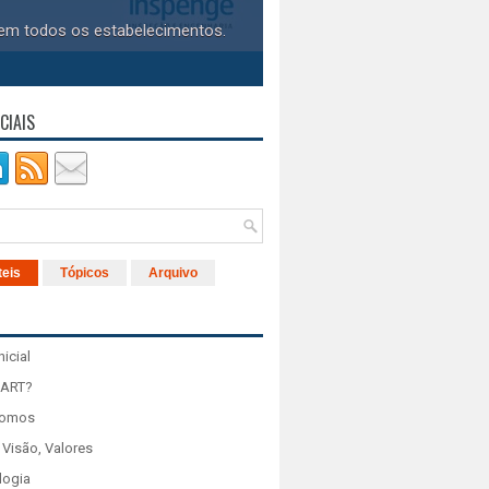
 em todos os estabelecimentos.
CIAIS
teis
Tópicos
Arquivo
nicial
 ART?
Somos
 Visão, Valores
logia