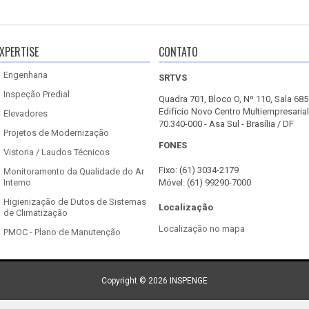
XPERTISE
CONTATO
Engenharia
SRTVS
Inspeção Predial
Quadra 701, Bloco O, Nº 110, Sala 685
Edifício Novo Centro Multiempresarial
Elevadores
70.340-000 - Asa Sul - Brasília / DF
Projetos de Modernização
FONES
Vistoria / Laudos Técnicos
Fixo: (61) 3034-2179
Monitoramento da Qualidade do Ar
Interno
Móvel: (61) 99290-7000
Higienização de Dutos de Sistemas
Localização
de Climatização
Localização no mapa
PMOC - Plano de Manutenção
Copyright ©
2026
INSPENGE