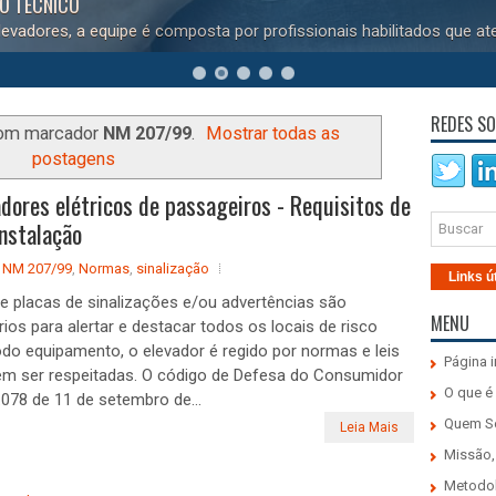
DO TÉCNICO
evadores, a equipe é composta por profissionais habilitados que at
REDES SO
com marcador
NM 207/99
.
Mostrar todas as
postagens
ores elétricos de passageiros - Requisitos de
nstalação
,
NM 207/99
,
Normas
,
sinalização
Links ú
de placas de sinalizações e/ou advertências são
MENU
ios para alertar e destacar todos os locais de risco
o equipamento, o elevador é regido por normas e leis
Página i
em ser respeitadas. O código de Defesa do Consumidor
O que é
8.078 de 11 de setembro de...
Quem 
Leia Mais
Missão,
Metodo