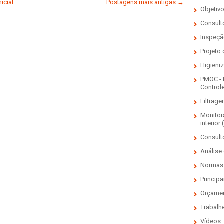
icial
Postagens mais antigas →
Objetiv
Consulto
Inspeçã
Projeto
Higieni
PMOC - 
Control
Filtrage
Monitor
interior 
Consult
Análise 
Normas 
Principa
Orçame
Trabalh
Vídeos