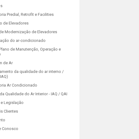
os
ria Predial, Retrofit e Facilities
o de Elevadores
 de Modernização de Elevadores
zação do ar-condicionado
Plano de Manutenção, Operação e
e
m de Ar
amento da qualidade do ar interno /
(IAQ)
oria Ar Condicionado
da Qualidade do Ar Interior - IAQ / QAI
e Legislação
is Clientes
nto
e Conosco