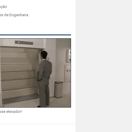
ação
es de Engenharia
sse elevador!