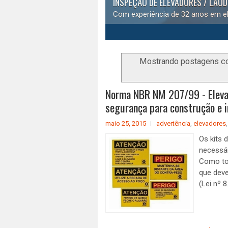
INSPEÇÃO DE ELEVADORES / LAU
Com experiência de 32 anos em el
1
2
3
4
5
Mostrando postagens 
Norma NBR NM 207/99 - Elevad
segurança para construção e i
maio 25, 2015
advertência
,
elevadores
Os kits 
necessár
Como tod
que dev
(Lei nº 