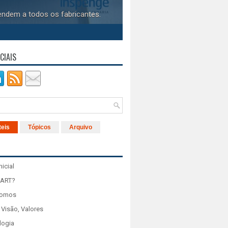
endem a todos os fabricantes.
CIAIS
teis
Tópicos
Arquivo
nicial
 ART?
Somos
 Visão, Valores
logia