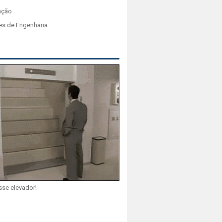
ação
es de Engenharia
sse elevador!