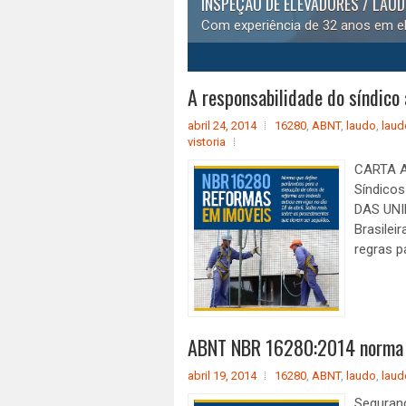
INSPEÇÃO DE ELEVADORES / LAU
Com experiência de 32 anos em el
1
2
3
4
5
A responsabilidade do síndic
abril 24, 2014
16280
,
ABNT
,
laudo
,
laud
vistoria
CARTA AO
Síndico
DAS UNI
Brasilei
regras p
ABNT NBR 16280:2014 norma d
abril 19, 2014
16280
,
ABNT
,
laudo
,
laud
Seguranç