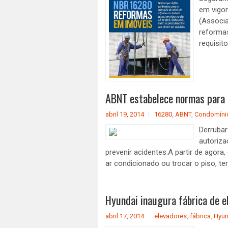
em vigor
(Associa
reformas
requisito
ABNT estabelece normas para 
abril 19, 2014
16280
,
ABNT
,
Condomíni
Derrubar
autoriza
prevenir acidentes.A partir de agora
ar condicionado ou trocar o piso, te
Hyundai inaugura fábrica de 
abril 17, 2014
elevadores
,
fábrica
,
Hyun