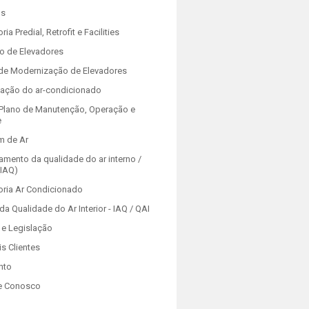
os
ria Predial, Retrofit e Facilities
o de Elevadores
 de Modernização de Elevadores
zação do ar-condicionado
Plano de Manutenção, Operação e
e
m de Ar
amento da qualidade do ar interno /
(IAQ)
oria Ar Condicionado
da Qualidade do Ar Interior - IAQ / QAI
e Legislação
is Clientes
nto
e Conosco