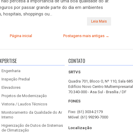
não perceba a importância de uma boa qualidade do ar.
seguros por passar grande parte do dia em ambientes
, hospitais, shoppings ou...
Leia Mais
Página inicial
Postagens mais antigas →
XPERTISE
CONTATO
Engenharia
SRTVS
Inspeção Predial
Quadra 701, Bloco O, Nº 110, Sala 685
Edifício Novo Centro Multiempresarial
Elevadores
70.340-000 - Asa Sul - Brasília / DF
Projetos de Modernização
FONES
Vistoria / Laudos Técnicos
Fixo: (61) 3034-2179
Monitoramento da Qualidade do Ar
Interno
Móvel: (61) 99290-7000
Higienização de Dutos de Sistemas
Localização
de Climatização