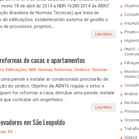
 neste 18 de abril de 2014 a NBR 16280:2014 da ABNT
Objetiv
ção Brasileira de Normas Técnicas) que trata de
Consulto
 de edificações, estabelecendo sistema de gestão e
Inspeçã
s de processos, projetos,...
Projeto
Leia Mais
Higieni
PMOC - 
Control
reformas de casas e apartamentos
Filtrage
os
,
Edificações
,
NBR
,
Normas
,
Reformas
,
Síndicos
,
Técnicas
Monitor
interior 
 uma parede e instalar ar condicionado precisarão de
Consult
ção do síndico. Objetivo da ABNTé regular o setor e
, quem for reformar a casa, derrubar uma parede, instalar
Análise 
rá que contratar um engenheiro...
Normas 
Leia Mais
Principa
elevadores em São Leopoldo
Orçame
Trabalh
dai
,
RS
Vídeos