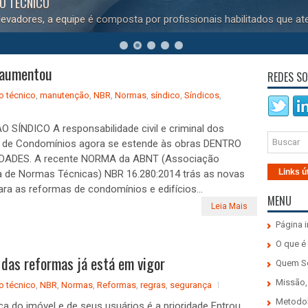
DO TÉCNICO
evadores, a equipe é composta por profissionais habilitados que at
o aumentou
REDES SO
o técnico
,
manutenção
,
NBR
,
Normas
,
síndico
,
Síndicos
,
 SÍNDICO A responsabilidade civil e criminal dos
s de Condomínios agora se estende às obras DENTRO
DADES. A recente NORMA da ABNT (Associação
Links ú
ra de Normas Técnicas) NBR 16.280:2014 trás as novas
ara as reformas de condomínios e edifícios...
MENU
Leia Mais
Página i
O que é
as reformas já está em vigor
Quem 
Missão,
o técnico
,
NBR
,
Normas
,
Reformas
,
regras
,
segurança
Metodo
a do imóvel e de seus usuários é a prioridade Entrou