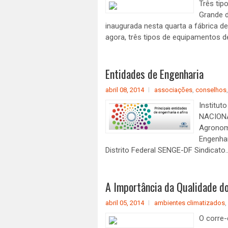
Três tip
Grande d
inaugurada nesta quarta a fábrica d
agora, três tipos de equipamentos d
Entidades de Engenharia
abril 08, 2014
associações
,
conselhos
Institut
NACIONA
Agronom
Engenha
Distrito Federal SENGE-DF Sindicato..
A Importância da Qualidade do
abril 05, 2014
ambientes climatizados
,
O corre-