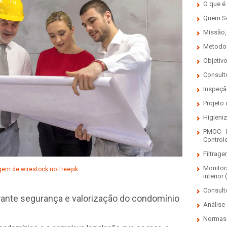
O que é
Quem 
Missão,
Metodo
Objetiv
Consulto
Inspeçã
Projeto
Higieni
PMOC - 
Control
Filtrage
Monitor
em de wirestock no Freepik
interior 
Consult
rante segurança e valorização do condomínio
Análise 
Normas 