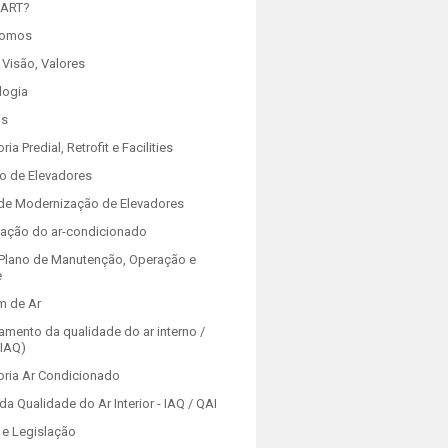
 ART?
Somos
 Visão, Valores
logia
os
ria Predial, Retrofit e Facilities
o de Elevadores
 de Modernização de Elevadores
zação do ar-condicionado
Plano de Manutenção, Operação e
e
m de Ar
amento da qualidade do ar interno /
(IAQ)
oria Ar Condicionado
da Qualidade do Ar Interior - IAQ / QAI
e Legislação