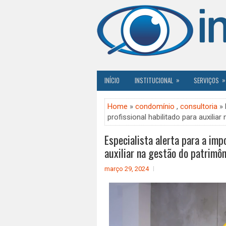
»
»
INÍCIO
INSTITUCIONAL
SERVIÇOS
Home
»
condomínio
,
consultoria
» 
profissional habilitado para auxilia
Especialista alerta para a imp
auxiliar na gestão do patrimôn
março 29, 2024