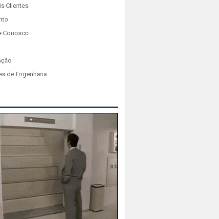
is Clientes
nto
e Conosco
ação
es de Engenharia