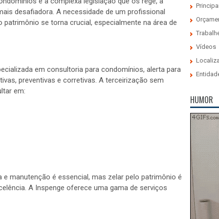
domínios e a complexa legislação que os rege, a
Principa
 mais desafiadora. A necessidade de um profissional
Orçame
o patrimônio se torna crucial, especialmente na área de
Trabalh
Vídeos
Localiz
cializada em consultoria para condomínios, alerta para
Entidad
ivas, preventivas e corretivas. A terceirização sem
ltar em:
HUMOR
ça e manutenção é essencial, mas zelar pelo patrimônio é
celência. A Inspenge oferece uma gama de serviços