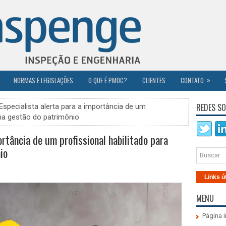
»
NORMAS E LEGISLAÇÕES
O QUE É PMOC?
CLIENTES
CONTATO
REDES SO
Especialista alerta para a importância de um
r na gestão do patrimônio
ortância de um profissional habilitado para
io
Links ú
MENU
Página i