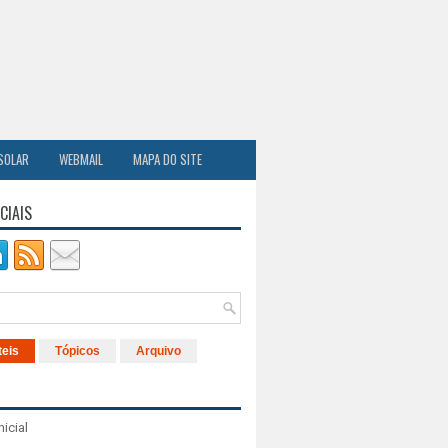
SOLAR
WEBMAIL
MAPA DO SITE
CIAIS
teis
Tópicos
Arquivo
nicial