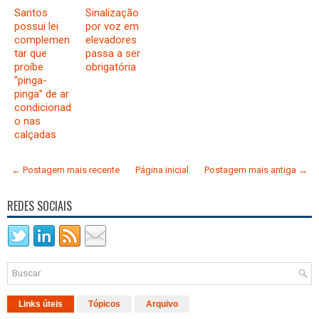
Santos
Sinalização
possui lei
por voz em
complemen
elevadores
tar que
passa a ser
proíbe
obrigatória
“pinga-
pinga” de ar
condicionad
o nas
calçadas
← Postagem mais recente
Página inicial
Postagem mais antiga →
REDES SOCIAIS
Links úteis
Tópicos
Arquivo