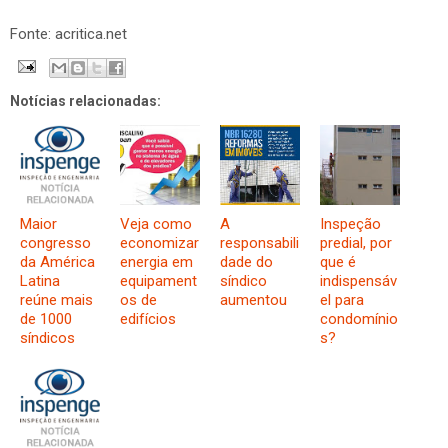
Fonte: acritica.net
Notícias relacionadas:
Maior
Veja como
A
Inspeção
congresso
economizar
responsabili
predial, por
da América
energia em
dade do
que é
Latina
equipament
síndico
indispensáv
reúne mais
os de
aumentou
el para
de 1000
edifícios
condomínio
síndicos
s?