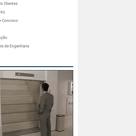
is Clientes
nto
e Conosco
ação
es de Engenharia