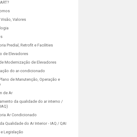
 ART?
Somos
 Visão, Valores
logia
os
ria Predial, Retrofit e Facilities
o de Elevadores
 de Modernização de Elevadores
zação do ar-condicionado
Plano de Manutenção, Operação e
e
m de Ar
amento da qualidade do ar interno /
(IAQ)
oria Ar Condicionado
da Qualidade do Ar Interior - IAQ / QAI
e Legislação