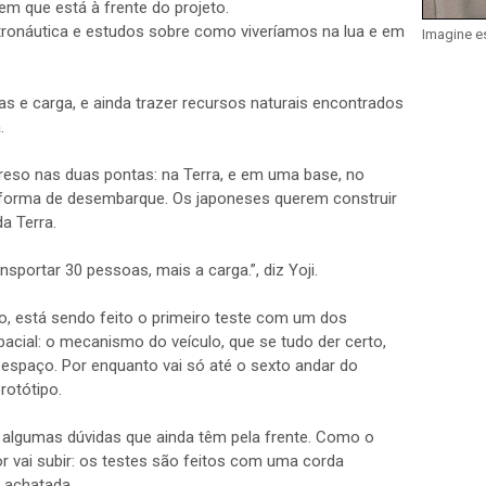
 que está à frente do projeto.
ronáutica e estudos sobre como viveríamos na lua e em
Imagine e
oas e carga, e ainda trazer recursos naturais encontrados
.
reso nas duas pontas: na Terra, e em uma base, no
aforma de desembarque. Os japoneses querem construir
a Terra.
nsportar 30 pessoas, mais a carga.”, diz Yoji.
o, está sendo feito o primeiro teste com um dos
cial: o mecanismo do veículo, que se tudo der certo,
 espaço. Por enquanto vai só até o sexto andar do
rotótipo.
algumas dúvidas que ainda têm pela frente. Como o
r vai subir: os testes são feitos com uma corda
s achatada.