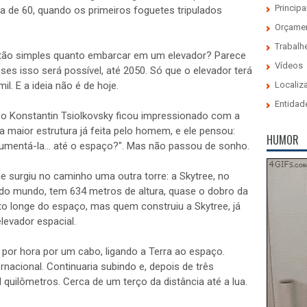
Principa
de 60, quando os primeiros foguetes tripulados
Orçame
Trabalh
 tão simples quanto embarcar em um elevador? Parece
Vídeos
eses isso será possível, até 2050. Só que o elevador terá
l. E a ideia não é de hoje.
Localiz
Entidad
sso Konstantin Tsiolkovsky ficou impressionado com a
 a maior estrutura já feita pelo homem, e ele pensou:
HUMOR
mentá-la... até o espaço?". Mas não passou de sonho.
e surgiu no caminho uma outra torre: a Skytree, no
do mundo, tem 634 metros de altura, quase o dobro da
uito longe do espaço, mas quem construiu a Skytree, já
levador espacial.
 por hora por um cabo, ligando a Terra ao espaço.
rnacional. Continuaria subindo e, depois de três
l quilômetros. Cerca de um terço da distância até a lua.