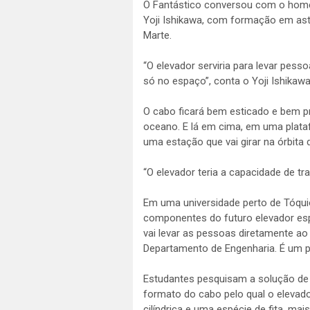
O Fantástico conversou com o homem
Yoji Ishikawa, com formação em ast
Marte.
“O elevador serviria para levar pess
só no espaço”, conta o Yoji Ishikawa
O cabo ficará bem esticado e bem p
oceano. E lá em cima, em uma plat
uma estação que vai girar na órbita d
“O elevador teria a capacidade de tra
Em uma universidade perto de Tóqui
componentes do futuro elevador espa
vai levar as pessoas diretamente ao
Departamento de Engenharia. É um p
Estudantes pesquisam a solução de 
formato do cabo pelo qual o elevado
cilíndrica e uma espécie de fita, mai