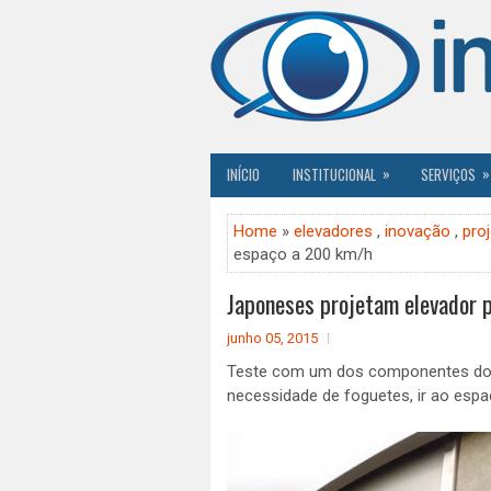
»
»
INÍCIO
INSTITUCIONAL
SERVIÇOS
Home
»
elevadores
,
inovação
,
pro
espaço a 200 km/h
Japoneses projetam elevador p
junho 05, 2015
Teste com um dos componentes do e
necessidade de foguetes, ir ao espaç