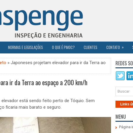
»
NORMAS E LEGISLAÇÕES
O QUE É PMOC?
CLIENTES
CONTATO
REDES SO
jeto
» Japoneses projetam elevador para ir da Terra ao
ara ir da Terra ao espaço a 200 km/h
levador está sendo feito perto de Tóquio. Sem
Links ú
o ficaria mais barato e seguro.
MENU
Página i