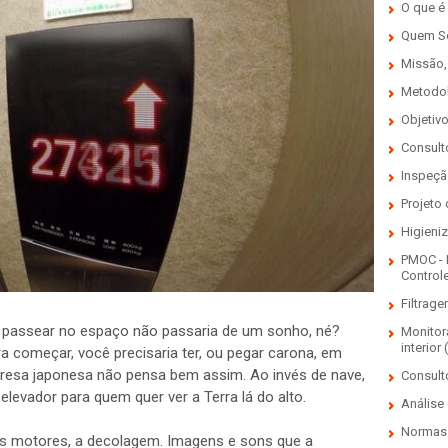
O que é
Quem 
Missão,
Metodo
Objetiv
Consulto
Inspeçã
Projeto
Higieni
PMOC - 
Control
Filtrage
de passear no espaço não passaria de um sonho, né?
Monitor
interior 
ara começar, você precisaria ter, ou pegar carona, em
resa japonesa não pensa bem assim. Ao invés de nave,
Consult
levador para quem quer ver a Terra lá do alto.
Análise 
Normas 
os motores, a decolagem. Imagens e sons que a