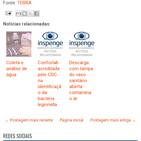
Fonte:
TERRA
Notícias relacionadas:
Coleta e
Conforlab
Descarga
análise de
acreditada
com tampa
água
pelo CDC
do vaso
na
sanitário
identificaçã
aberta
o da
contamina
bactéria
o ar
legionella
← Postagem mais recente
Página inicial
Postagem mais antiga →
REDES SOCIAIS