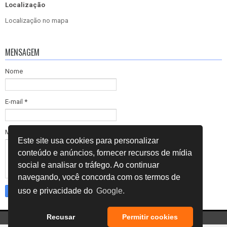
Localização
Localização no mapa
MENSAGEM
Nome
E-mail
*
Mensagem
*
Este site usa cookies para personalizar
conteúdo e anúncios, fornecer recursos de mídia
social e analisar o tráfego. Ao continuar
navegando, você concorda com os termos de
uso e privacidade do
Google.
Recusar
Permitir cookies
Copyright ©
2026
INSPENGE