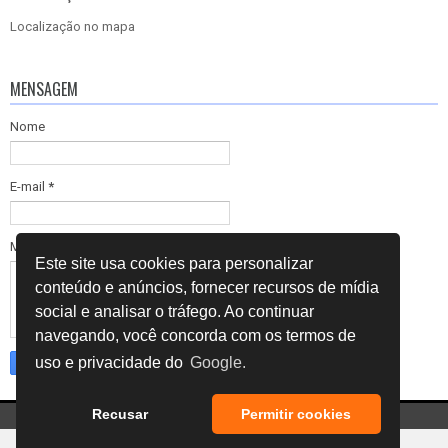
Localização no mapa
MENSAGEM
Nome
E-mail
*
Mensagem
*
Este site usa cookies para personalizar
conteúdo e anúncios, fornecer recursos de mídia
social e analisar o tráfego. Ao continuar
navegando, você concorda com os termos de
uso e privacidade do
Google.
Recusar
Permitir cookies
Copyright ©
2026
INSPENGE
Tecnologia Blogger